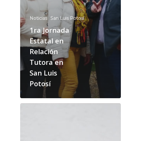
Noticias
San Luis Potosí
1ra Jornada
Estatal en
Relación
Tutora en
San Luis
Potosí