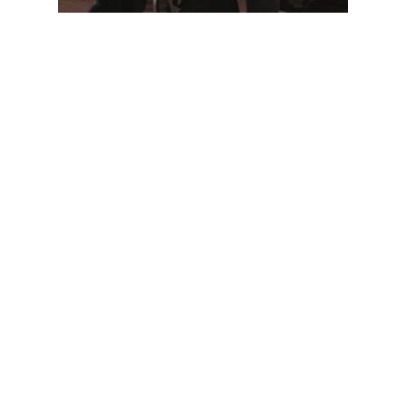
Noticias
San Luis Potosí
Zacatecas
Intercambio de tutoría
entre San Luis Potosí y
Zacatecas