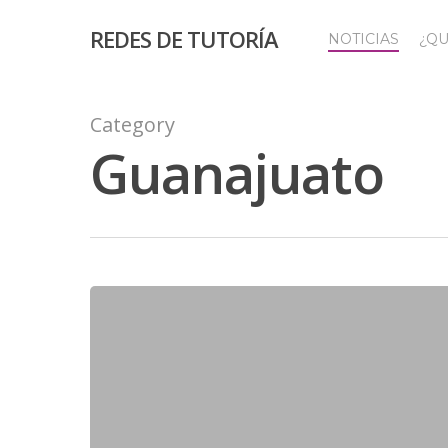
REDES DE TUTORÍA
NOTICIAS
¿QU
Category
Guanajuato
Hit enter to search or ESC to close