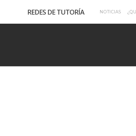
REDES DE TUTORÍA
NOTICIAS
¿QU
Hit enter to search or ESC to close