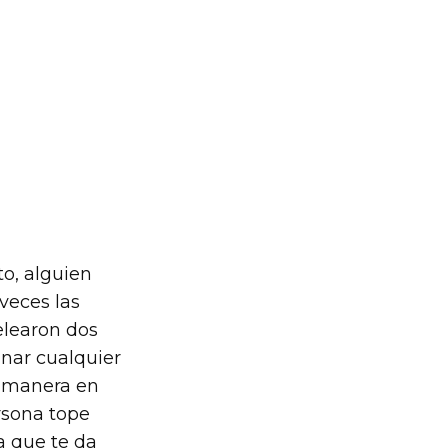
o, alguien
veces las
pelearon dos
inar cualquier
a manera en
rsona tope
a que te da