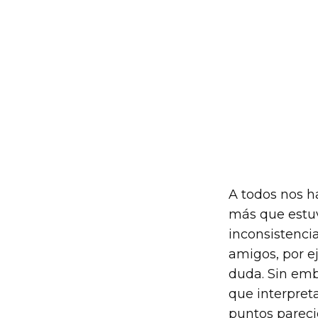
A todos nos h
más que estuvo
inconsistencia
amigos, por ej
duda. Sin emb
que interpret
puntos pareci