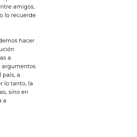
entre amigos,
o lo recuerde
podemos hacer
lución
as a
en argumentos
 país, a
 lo tanto, la
as, sino en
a a