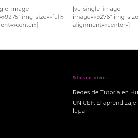
ngle_image
[vc_single_image
»9275″ img_size=»full»
image=»9276″ img_size=
ent=»center»]
alignment=»center»]
Sitios de interés
Redes de Tutoría en H
UNICEF. El aprendizaje 
lupa