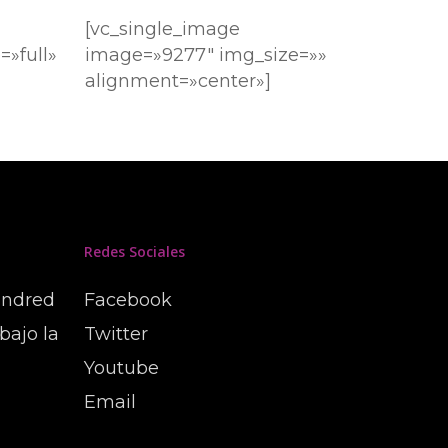
[vc_single_image
»full»
image=»9277″ img_size=»»
alignment=»center»]
Redes Sociales
undred
Facebook
bajo la
Twitter
Youtube
Email